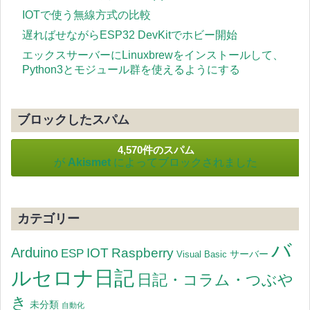
IOTで使う無線方式の比較
遅ればせながらESP32 DevKitでホビー開始
エックスサーバーにLinuxbrewをインストールして、
Python3とモジュール群を使えるようにする
ブロックしたスパム
4,570件のスパム
が
Akismet
によってブロックされました
カテゴリー
バ
Arduino
IOT
Raspberry
ESP
サーバー
Visual Basic
ルセロナ日記
日記・コラム・つぶや
き
未分類
自動化