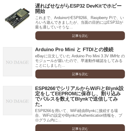
遅ればせながらESP32 DevKitでホビー
開始
これまで、ArduinoやESP8266、Raspberry Piで、い
ろいろ遊んできましたが、当面の目的にはESP32が
最も適していそうな...
記事を読む
Arduino Pro Mini と FTDIとの接続
eBayに注文していた Arduino Pro Mini 3.3V 8MHz の
モジュールが届いたので、早速動作確認をしてみる
ことにしました...
記事を読む
ESP8266でシリアルからWiFiとBlynk設
定をしてEEPROMに保存し、割り込み
でパルスを数えてBlynkで送信してみ
た。
ESP8266を用いて、WiFi経由Blynkに接続する場
合、WiFiの設定やBlynkのAuthentication情報を、プ
ログラム内に...
記事を読む