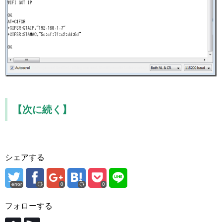
【次に続く】
シェアする
error
0
0
フォローする