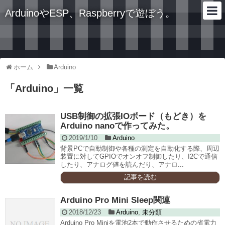
ArduinoやESP、Raspberryで遊ぼう。
ホーム
Arduino
「
Arduino
」
一覧
USB制御の拡張IOボード（もどき）を
Arduino nanoで作ってみた。
2019/1/10
Arduino
背景PCで自動制御や各種の測定を自動化する際、周辺
装置に対してGPIOでオンオフ制御したり、I2Cで通信
したり、アナログ値を読んだり、アナロ...
記事を読む
Arduino Pro Mini Sleep関連
2018/12/23
Arduino
,
未分類
Arduino Pro Miniを電池2本で動作させるための省電力