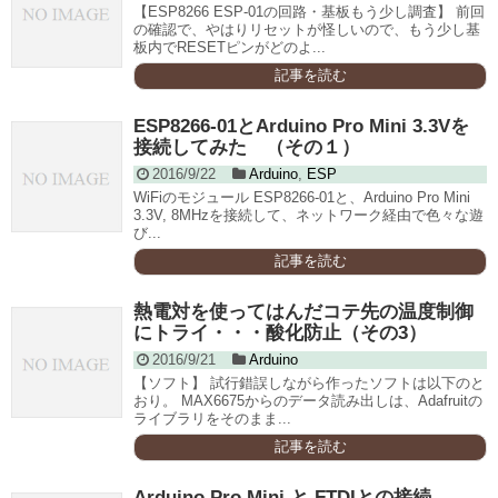
【ESP8266 ESP-01の回路・基板もう少し調査】 前回
の確認で、やはりリセットが怪しいので、もう少し基
板内でRESETピンがどのよ...
記事を読む
ESP8266-01とArduino Pro Mini 3.3Vを
接続してみた （その１）
2016/9/22
Arduino
,
ESP
WiFiのモジュール ESP8266-01と、Arduino Pro Mini
3.3V, 8MHzを接続して、ネットワーク経由で色々な遊
び...
記事を読む
熱電対を使ってはんだコテ先の温度制御
にトライ・・・酸化防止（その3）
2016/9/21
Arduino
【ソフト】 試行錯誤しながら作ったソフトは以下のと
おり。 MAX6675からのデータ読み出しは、Adafruitの
ライブラリをそのまま...
記事を読む
Arduino Pro Mini と FTDIとの接続