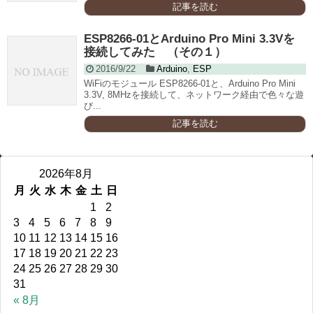
記事を読む
ESP8266-01とArduino Pro Mini 3.3Vを
接続してみた （その１）
2016/9/22
Arduino
,
ESP
WiFiのモジュール ESP8266-01と、Arduino Pro Mini
3.3V, 8MHzを接続して、ネットワーク経由で色々な遊
び...
記事を読む
2026年8月
月
火
水
木
金
土
日
1
2
3
4
5
6
7
8
9
10
11
12
13
14
15
16
17
18
19
20
21
22
23
24
25
26
27
28
29
30
31
« 8月