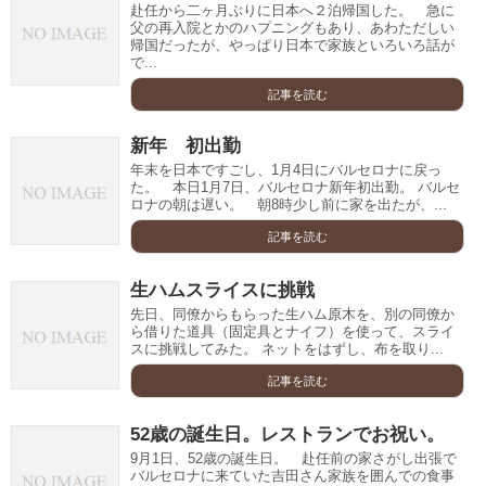
赴任から二ヶ月ぶりに日本へ２泊帰国した。 急に
父の再入院とかのハプニングもあり、あわただしい
帰国だったが、やっぱり日本で家族といろいろ話が
で...
記事を読む
新年 初出勤
年末を日本ですごし、1月4日にバルセロナに戻っ
た。 本日1月7日、バルセロナ新年初出勤。 バルセ
ロナの朝は遅い。 朝8時少し前に家を出たが、...
記事を読む
生ハムスライスに挑戦
先日、同僚からもらった生ハム原木を、別の同僚か
ら借りた道具（固定具とナイフ）を使って、スライ
スに挑戦してみた。 ネットをはずし、布を取り...
記事を読む
52歳の誕生日。レストランでお祝い。
9月1日、52歳の誕生日。 赴任前の家さがし出張で
バルセロナに来ていた吉田さん家族を囲んでの食事