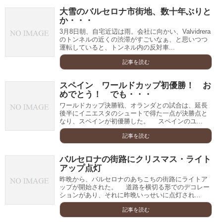
大雪のバルセロナ市街地、数十年ぶりと
か・・・
3月8日朝、自宅近辺は雨。会社に向かい、Valvidrera
のトンネルの近くの渋滞がすごいなぁ、と思いつつ
運転していると、トンネル内の反対車...
記事を読む
スペイン ワールドカップ初優勝！ お
めでとう！ でも・・・
ワールドカップ決勝戦、オランダとの試合は、延長
後半にイニエスタのシュートで得た一点が決勝点と
なり、スペインが初優勝した。 スペインのユ...
記事を読む
バルセロナの街路にクリスマス・ライト
アップ点灯
昨晩から、バルセロナのあちこちの街路にライトア
ップが開始された。 道路を横切る形でのデコレー
ションがあり、それに昨晩いっせいに点灯され...
記事を読む