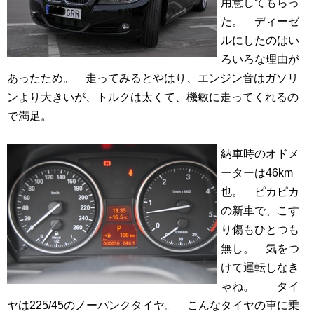
用意してもらっ
た。 ディーゼ
ルにしたのはい
ろいろな理由が
あったため。 走ってみるとやはり、エンジン音はガソリ
ンより大きいが、トルクは太くて、機敏に走ってくれるの
で満足。
納車時のオドメ
ーターは46km
也。 ピカピカ
の新車で、こす
り傷もひとつも
無し。 気をつ
けて運転しなき
ゃね。 タイ
ヤは225/45のノーパンクタイヤ。 こんなタイヤの車に乗