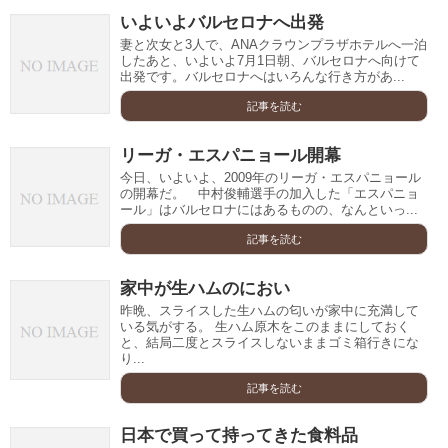
いよいよバルセロナへ出発
妻と次女と3人で、ANAクラウンプラザホテルへ一泊
したあと、いよいよ7月1日朝、バルセロナへ向けて
出発です。バルセロナへはいろんな行き方があ...
記事を読む
リーガ・エスパニョール開幕
今日、いよいよ、2009年のリーガ・エスパニョール
の開幕だ。 中村俊輔選手の加入した「エスパニョ
ール」はバルセロナにはあるものの、なんといっ...
記事を読む
家中が生ハムのにおい
昨晩、スライスした生ハムの匂いが家中に充満して
いる気がする。 生ハム原木をこのままにしておく
と、結局二度とスライスしないままゴミ箱行きにな
り...
記事を読む
日本で買って持ってきた食料品