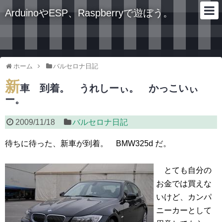
ArduinoやESP、Raspberryで遊ぼう。
ホーム
バルセロナ日記
新
車 到着。 うれしーぃ。 かっこいぃ
ー。
2009/11/18
バルセロナ日記
待ちに待った、新車が到着。 BMW325d だ。
とても自分の
お金では買えな
いけど、カンパ
ニーカーとして