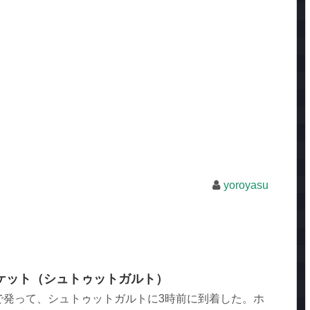
yoroyasu
ケット（シュトゥットガルト）
で発って、シュトゥットガルトに3時前に到着した。ホ