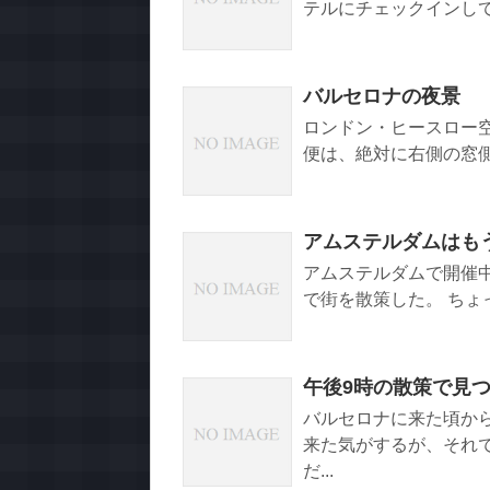
テルにチェックインして、近
バルセロナの夜景
ロンドン・ヒースロー空港18
便は、絶対に右側の窓側
アムステルダムはも
アムステルダムで開催中
で街を散策した。 ちょ
午後9時の散策で見
バルセロナに来た頃か
来た気がするが、それ
だ...