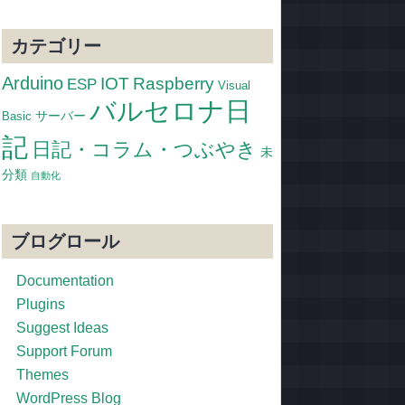
カテゴリー
Arduino
IOT
Raspberry
ESP
Visual
バルセロナ日
サーバー
Basic
記
日記・コラム・つぶやき
未
分類
自動化
ブログロール
Documentation
Plugins
Suggest Ideas
Support Forum
Themes
WordPress Blog