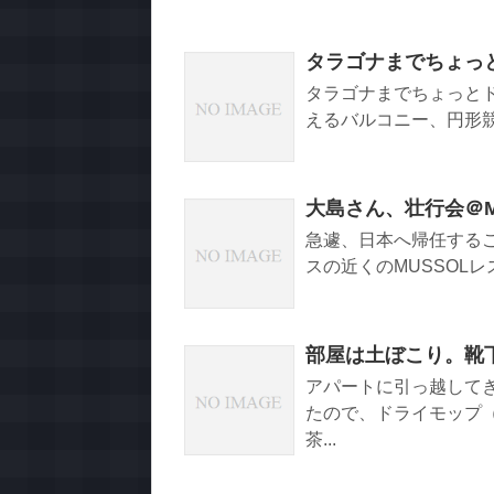
タラゴナまでちょっ
タラゴナまでちょっとド
えるバルコニー、円形競
大島さん、壮行会＠M
急遽、日本へ帰任する
スの近くのMUSSOL
部屋は土ぼこり。靴
アパートに引っ越して
たので、ドライモップ
茶...