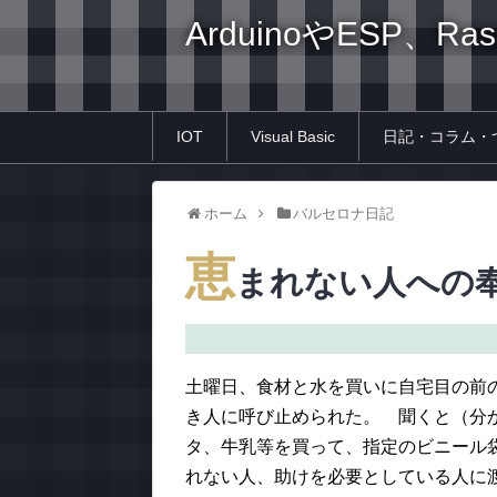
ArduinoやESP、Ra
IOT
Visual Basic
日記・コラム・
ホーム
バルセロナ日記
恵
まれない人への
土曜日、食材と水を買いに自宅目の前の
き人に呼び止められた。 聞くと（分
タ、牛乳等を買って、指定のビニール
れない人、助けを必要としている人に