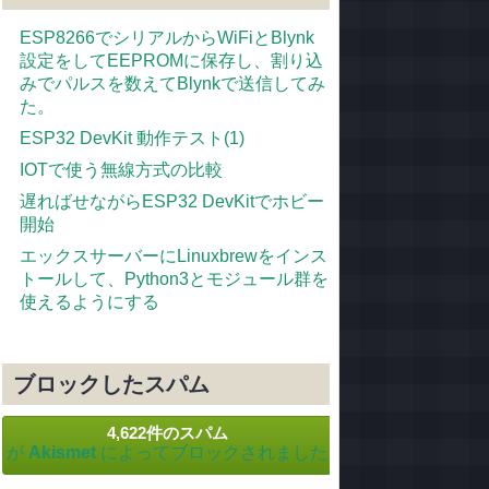
ESP8266でシリアルからWiFiとBlynk
設定をしてEEPROMに保存し、割り込
みでパルスを数えてBlynkで送信してみ
た。
ESP32 DevKit 動作テスト(1)
IOTで使う無線方式の比較
遅ればせながらESP32 DevKitでホビー
開始
エックスサーバーにLinuxbrewをインス
トールして、Python3とモジュール群を
使えるようにする
ブロックしたスパム
4,622件のスパム
が
Akismet
によってブロックされました