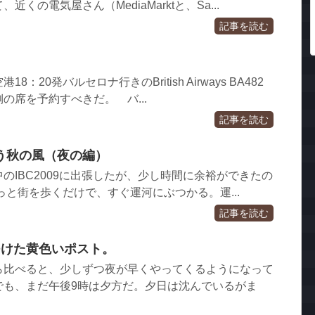
くの電気屋さん（MediaMarktと、Sa...
記事を読む
：20発バルセロナ行きのBritish Airways BA482
の席を予約すべきだ。 バ...
記事を読む
う秋の風（夜の編）
のIBC2009に出張したが、少し時間に余裕ができたの
っと街を歩くだけで、すぐ運河にぶつかる。運...
記事を読む
つけた黄色いポスト。
ら比べると、少しずつ夜が早くやってくるようになって
でも、まだ午後9時は夕方だ。夕日は沈んでいるがま