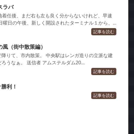
スラバ
現地着任後、まだ右も左も良く分からないけれど、早速
日曜日の午後、新しく開設されたターミナル１から、...
記事を読む
の風（街中散策編）
で降りて、市内散策。 中央駅はレンガ造りの立派な建
うなぁ。 送信者 アムステルダム20...
記事を読む
ルサ勝利！
記事を読む