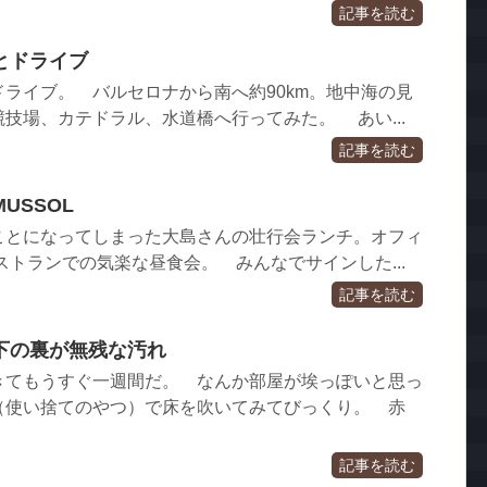
記事を読む
とドライブ
ライブ。 バルセロナから南へ約90km。地中海の見
技場、カテドラル、水道橋へ行ってみた。 あい...
記事を読む
USSOL
ことになってしまった大島さんの壮行会ランチ。オフィ
レストランでの気楽な昼食会。 みんなでサインした...
記事を読む
下の裏が無残な汚れ
きてもうすぐ一週間だ。 なんか部屋が埃っぽいと思っ
（使い捨てのやつ）で床を吹いてみてびっくり。 赤
記事を読む