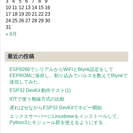
3
4
5
6
7
8
9
10
11
12
13
14
15
16
17
18
19
20
21
22
23
24
25
26
27
28
29
30
31
« 8月
最近の投稿
ESP8266でシリアルからWiFiとBlynk設定をして
EEPROMに保存し、割り込みでパルスを数えてBlynkで
送信してみた。
ESP32 DevKit 動作テスト(1)
IOTで使う無線方式の比較
遅ればせながらESP32 DevKitでホビー開始
エックスサーバーにLinuxbrewをインストールして、
Python3とモジュール群を使えるようにする