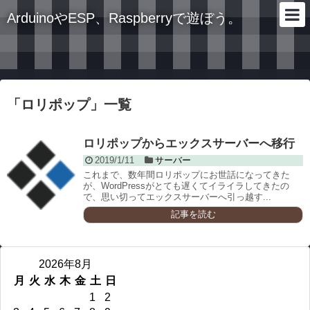
ArduinoやESP、Raspberryで遊ぼう。
「
ロリポップ
」
一覧
ロリポップからエックスサーバーへ移行
2019/1/11
サーバー
これまで、数年間ロリポップにお世話になってきた
が、WordPressがとても遅くてイライラしてきたの
で、思い切ってエックスサーバーへ引っ越す...
記事を読む
2026年8月
月
火
水
木
金
土
日
1
2