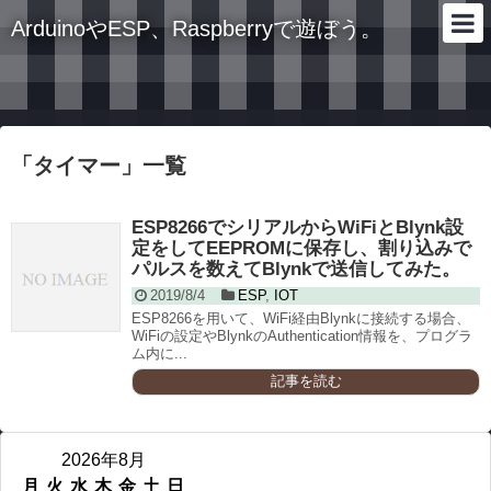
ArduinoやESP、Raspberryで遊ぼう。
「
タイマー
」
一覧
ESP8266でシリアルからWiFiとBlynk設
定をしてEEPROMに保存し、割り込みで
パルスを数えてBlynkで送信してみた。
2019/8/4
ESP
,
IOT
ESP8266を用いて、WiFi経由Blynkに接続する場合、
WiFiの設定やBlynkのAuthentication情報を、プログラ
ム内に...
記事を読む
2026年8月
月
火
水
木
金
土
日