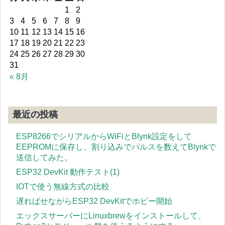
1
2
3
4
5
6
7
8
9
10
11
12
13
14
15
16
17
18
19
20
21
22
23
24
25
26
27
28
29
30
31
« 8月
最近の投稿
ESP8266でシリアルからWiFiとBlynk設定をして
EEPROMに保存し、割り込みでパルスを数えてBlynkで
送信してみた。
ESP32 DevKit 動作テスト(1)
IOTで使う無線方式の比較
遅ればせながらESP32 DevKitでホビー開始
エックスサーバーにLinuxbrewをインストールして、