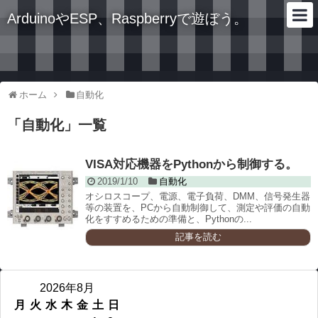
ArduinoやESP、Raspberryで遊ぼう。
ホーム
自動化
「
自動化
」
一覧
VISA対応機器をPythonから制御する。
2019/1/10
自動化
オシロスコープ、電源、電子負荷、DMM、信号発生器
等の装置を、PCから自動制御して、測定や評価の自動
化をすすめるための準備と、Pythonの...
記事を読む
2026年8月
月
火
水
木
金
土
日