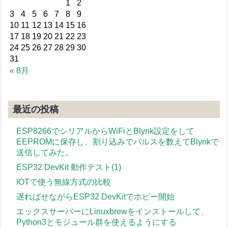
1
2
3
4
5
6
7
8
9
10
11
12
13
14
15
16
17
18
19
20
21
22
23
24
25
26
27
28
29
30
31
« 8月
最近の投稿
ESP8266でシリアルからWiFiとBlynk設定をして
EEPROMに保存し、割り込みでパルスを数えてBlynkで
送信してみた。
ESP32 DevKit 動作テスト(1)
IOTで使う無線方式の比較
遅ればせながらESP32 DevKitでホビー開始
エックスサーバーにLinuxbrewをインストールして、
Python3とモジュール群を使えるようにする