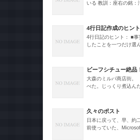
いる 教訓：座右の銘：
4行日記作成のヒン
4行日記のヒント： ■
したことを一つだけ選ん
ビーフシチュー絶品
大森のミルパ商店街。
べた。じっくり煮込んだ
久々のポスト
日本に戻って、早、約二
前使っていた、Microsoft L