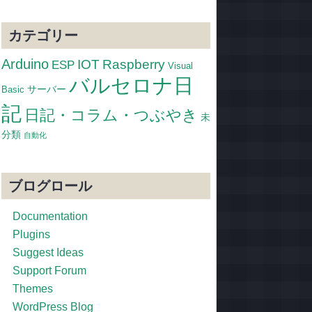
カテゴリー
Arduino
IOT
Raspberry
ESP
Visual
バルセロナ日
サーバー
Basic
記
日記・コラム・つぶやき
未
分類
自動化
ブログロール
Documentation
Plugins
Suggest Ideas
Support Forum
Themes
WordPress Blog