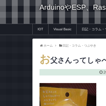
ArduinoやESP、Ra
IOT
Visual Basic
日記・コラム・
ホーム
日記・コラム・つぶやき
お
父さんってしゃ
2