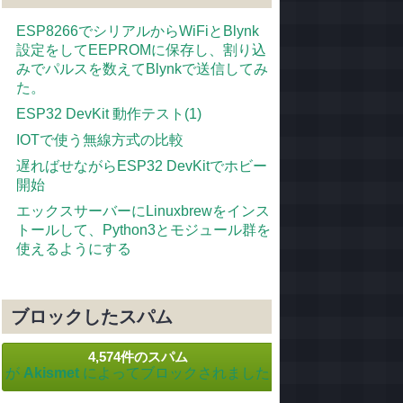
ESP8266でシリアルからWiFiとBlynk
設定をしてEEPROMに保存し、割り込
みでパルスを数えてBlynkで送信してみ
た。
ESP32 DevKit 動作テスト(1)
IOTで使う無線方式の比較
遅ればせながらESP32 DevKitでホビー
開始
エックスサーバーにLinuxbrewをインス
トールして、Python3とモジュール群を
使えるようにする
ブロックしたスパム
4,574件のスパム
が
Akismet
によってブロックされました